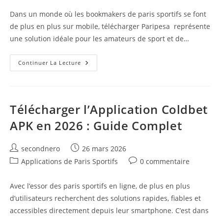
publication :
la
Dans un monde où les bookmakers de paris sportifs se font
publication :
de plus en plus sur mobile, télécharger Paripesa représente
une solution idéale pour les amateurs de sport et de…
Télécharger
Continuer La Lecture
L’application
Paripesa
APK
Et
IOS
En
Télécharger l’Application Coldbet
2026
APK en 2026 : Guide Complet
Auteur/autrice
Publication
secondnero
26 mars 2026
de
publiée :
Post
Commentaires
Applications de Paris Sportifs
0 commentaire
la
category:
de
publication :
la
Avec l’essor des paris sportifs en ligne, de plus en plus
publication :
d’utilisateurs recherchent des solutions rapides, fiables et
accessibles directement depuis leur smartphone. C’est dans