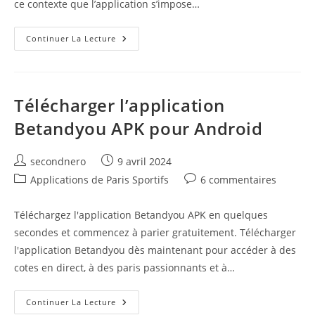
ce contexte que l’application s’impose…
Télécharger
Continuer La Lecture
L’Application
Coldbet
APK
En
2026
:
Télécharger l’application
Guide
Complet
Betandyou APK pour Android
Auteur/autrice
Publication
secondnero
9 avril 2024
de
publiée :
Post
Commentaires
Applications de Paris Sportifs
6 commentaires
la
category:
de
publication :
la
Téléchargez l'application Betandyou APK en quelques
publication :
secondes et commencez à parier gratuitement. Télécharger
l'application Betandyou dès maintenant pour accéder à des
cotes en direct, à des paris passionnants et à…
Télécharger
Continuer La Lecture
L’application