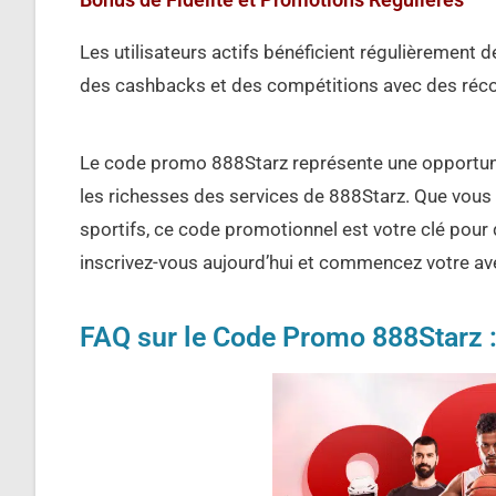
Les utilisateurs actifs bénéficient régulièrement
des cashbacks et des compétitions avec des réc
Le code promo 888Starz représente une opportuni
les richesses des services de 888Starz. Que vous
sportifs, ce code promotionnel est votre clé pour
inscrivez-vous aujourd’hui et commencez votre av
FAQ sur le Code Promo 888Starz