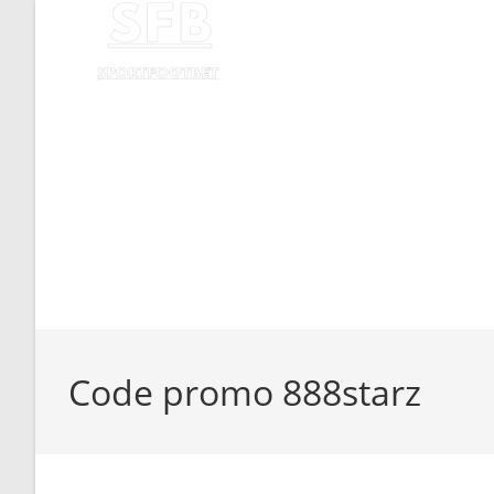
Code promo 888starz