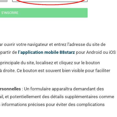
ouvrir votre navigateur et entrez l’adresse du site de
partir de
l’application mobile 88starz
pour Android ou iOS
 principale du site, localisez et cliquez sur le bouton
à droite. Ce bouton est souvent bien visible pour faciliter
ersonnelles
: Un formulaire apparaîtra demandant des
ail, et potentiellement des détails supplémentaires comme
des informations précises pour éviter des complications