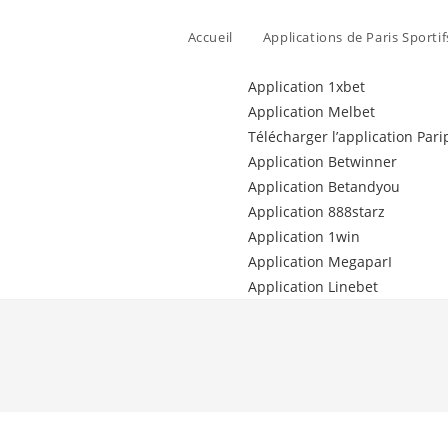
Accueil
Applications de Paris Sportif
Application 1xbet
Application Melbet
Télécharger l’application Par
Application Betwinner
Application Betandyou
Application 888starz
Application 1win
Application MegaparI
Application Linebet