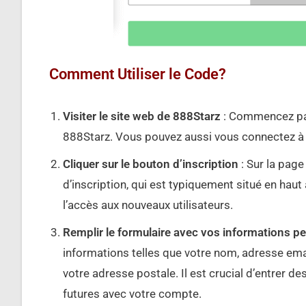
Comment Utiliser le Code?
Visiter le site web de 888Starz
: Commencez par 
888Starz. Vous pouvez aussi vous connectez à 
Cliquer sur le bouton d’inscription
: Sur la page
d’inscription, qui est typiquement situé en haut 
l’accès aux nouveaux utilisateurs.
Remplir le formulaire avec vos informations p
informations telles que votre nom, adresse em
votre adresse postale. Il est crucial d’entrer 
futures avec votre compte.