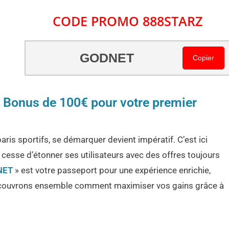
CODE PROMO 888STARZ
GODNET
Copier
Bonus de 100€ pour votre premier
paris sportifs, se démarquer devient impératif. C’est ici
e cesse d’étonner ses utilisateurs avec des offres toujours
NET
» est votre passeport pour une expérience enrichie,
Découvrons ensemble comment maximiser vos gains grâce à