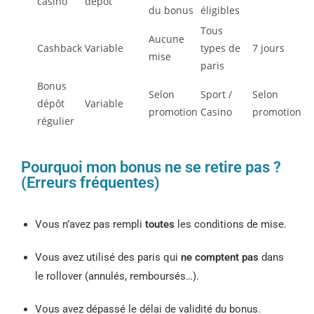
casino
dépôt
du bonus
éligibles
Tous
Aucune
Cashback
Variable
types de
7 jours
mise
paris
Bonus
Selon
Sport /
Selon
dépôt
Variable
promotion
Casino
promotion
régulier
Pourquoi mon bonus ne se retire pas ?
(Erreurs fréquentes)
Vous n’avez pas rempli
toutes
les conditions de mise.
Vous avez utilisé des paris qui
ne comptent pas
dans
le rollover (annulés, remboursés…).
Vous avez dépassé le délai de validité du bonus.