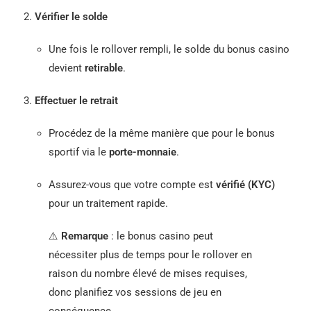
Vérifier le solde
Une fois le rollover rempli, le solde du bonus casino
devient
retirable
.
Effectuer le retrait
Procédez de la même manière que pour le bonus
sportif via le
porte-monnaie
.
Assurez-vous que votre compte est
vérifié (KYC)
pour un traitement rapide.
⚠️
Remarque
: le bonus casino peut
nécessiter plus de temps pour le rollover en
raison du nombre élevé de mises requises,
donc planifiez vos sessions de jeu en