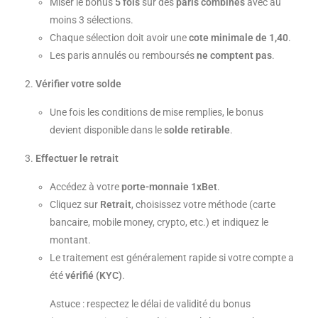
Miser le bonus
5 fois
sur des
paris combinés
avec au
moins 3 sélections.
Chaque sélection doit avoir une
cote minimale de 1,40
.
Les paris annulés ou remboursés
ne comptent pas
.
Vérifier votre solde
Une fois les conditions de mise remplies, le bonus
devient disponible dans le
solde retirable
.
Effectuer le retrait
Accédez à votre
porte-monnaie 1xBet
.
Cliquez sur
Retrait
, choisissez votre méthode (carte
bancaire, mobile money, crypto, etc.) et indiquez le
montant.
Le traitement est généralement rapide si votre compte a
été
vérifié (KYC)
.
Astuce : respectez le délai de validité du bonus