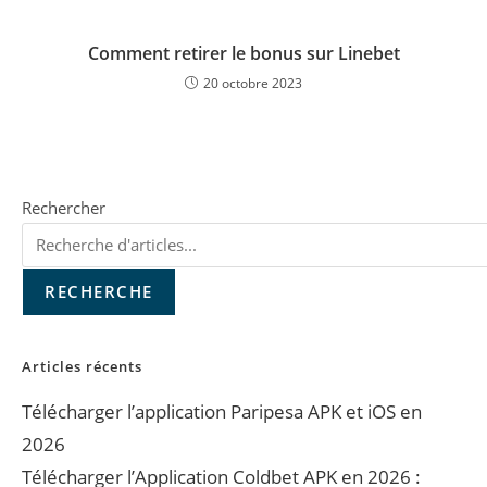
Comment retirer le bonus sur Linebet
20 octobre 2023
Rechercher
RECHERCHE
Articles récents
Télécharger l’application Paripesa APK et iOS en
2026
Télécharger l’Application Coldbet APK en 2026 :