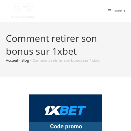
Menu
Comment retirer son
bonus sur 1xbet
Accueil
»
Blog
»
Comment retirer son bonus sur 1xbet