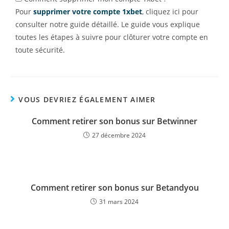
Pour
supprimer votre compte 1xbet
, cliquez ici pour
consulter notre guide détaillé. Le guide vous explique
toutes les étapes à suivre pour clôturer votre compte en
toute sécurité.
VOUS DEVRIEZ ÉGALEMENT AIMER
Comment retirer son bonus sur Betwinner
27 décembre 2024
Comment retirer son bonus sur Betandyou
31 mars 2024