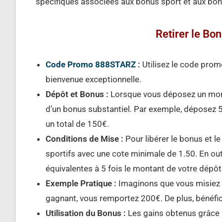
spécifiques associées aux bonus sport et aux bon
Retirer le Bo
Code Promo 888STARZ
:
Utilisez le code pro
bienvenue exceptionnelle.
Dépôt et Bonus :
Lorsque vous déposez un mont
d’un bonus substantiel. Par exemple, déposez 
un total de 150€.
Conditions de Mise :
Pour libérer le bonus et le
sportifs avec une cote minimale de 1.50. En ou
équivalentes à 5 fois le montant de votre dépôt i
Exemple Pratique :
Imaginons que vous misiez 1
gagnant, vous remportez 200€. De plus, bénéfic
Utilisation du Bonus :
Les gains obtenus grâce a