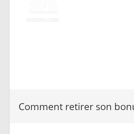
Comment retirer son bonu