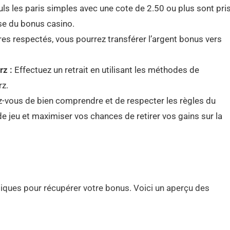
ls les paris simples avec une cote de 2.50 ou plus sont pri
se du bonus casino.
res respectés, vous pourrez transférer l’argent bonus vers
rz :
Effectuez un retrait en utilisant les méthodes de
rz.
-vous de bien comprendre et de respecter les règles du
e jeu et maximiser vos chances de retirer vos gains sur la
atiques pour récupérer votre bonus. Voici un aperçu des