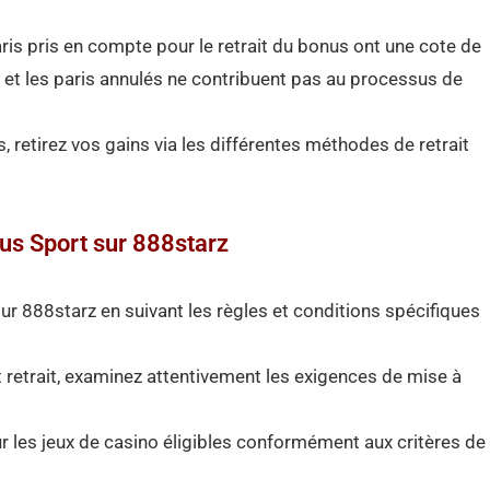
is pris en compte pour le retrait du bonus ont une cote de
 2 et les paris annulés ne contribuent pas au processus de
, retirez vos gains via les différentes méthodes de retrait
nus Sport sur 888starz
sur 888starz en suivant les règles et conditions spécifiques
 retrait, examinez attentivement les exigences de mise à
r les jeux de casino éligibles conformément aux critères de