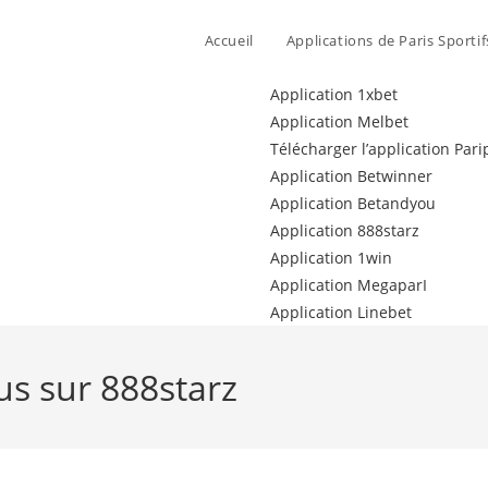
Accueil
Applications de Paris Sportif
Application 1xbet
Application Melbet
Télécharger l’application Par
Application Betwinner
Application Betandyou
Application 888starz
Application 1win
Application MegaparI
Application Linebet
s sur 888starz