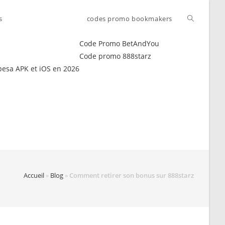
s
codes promo bookmakers
Code Promo BetAndYou
Code promo 888starz
ipesa APK et iOS en 2026
Accueil
»
Blog
»
Comment retirer son bonus sur 888starz